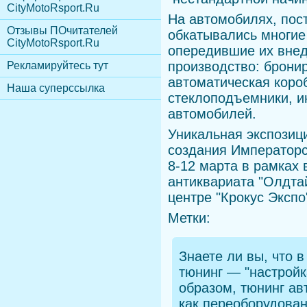
CityMotoRsport.Ru
На автомобилях, пос
Отзывы ПОчитателей
обкатывались многие
CityMotoRsport.Ru
опередившие их внед
производство: брони
Рекламируйтесь тут
автоматическая короб
Наша суперссылка
стеклоподъемники, и
автомобилей.
Уникальная экспозиц
создания Императорс
8-12 марта в рамках 
антиквариата "Олдта
центре "Крокус Экспо
Метки:
Знаете ли вы, что
в 
тюнинг — "настройк
образом, тюнинг ав
как переоборудова