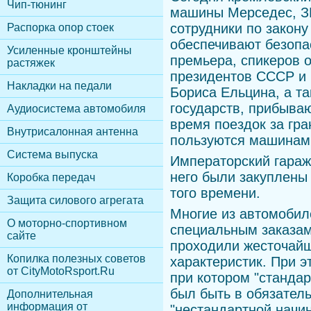
Чип-тюнинг
машины Мерседес, ЗИ
сотрудники по закону
Распорка опор стоек
обеспечивают безопа
Усиленные кронштейны
премьера, спикеров 
растяжек
президентов СССР и 
Накладки на педали
Бориса Ельцина, а т
государств, прибыва
Аудиосистема автомобиля
время поездок за гра
Внутрисалонная антенна
пользуются машинами
Cистема выпуска
Императорский гараж 
него были закуплены
Коробка передач
того времени.
Защита силового агрегата
Многие из автомобил
О моторно-спортивном
специальным заказам
сайте
проходили жесточайш
Копилка полезных советов
характеристик. При э
от CityMotoRsport.Ru
при котором "станда
был быть в обязател
Дополнительная
информация от
"нестандартной начин