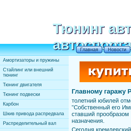
Тюнинг ав
автоспорт
Главная
Новости
Амортизаторы и пружины
Стайлинг или внешний
тюнинг
Тюнинг двигателя
Главному гаражу Р
Тюнинг подвески
толетний юбилей отме
Карбон
"Собственный его Им
ставший прообразом 
Шкив привода распредвала
назначения.
Распределительный вал
Сегодня кремлевский 