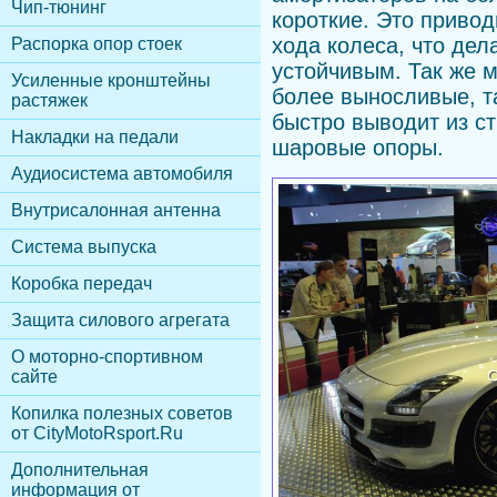
Чип-тюнинг
короткие. Это приво
хода колеса, что дел
Распорка опор стоек
устойчивым. Так же 
Усиленные кронштейны
более выносливые, т
растяжек
быстро выводит из с
Накладки на педали
шаровые опоры.
Аудиосистема автомобиля
Внутрисалонная антенна
Cистема выпуска
Коробка передач
Защита силового агрегата
О моторно-спортивном
сайте
Копилка полезных советов
от CityMotoRsport.Ru
Дополнительная
информация от