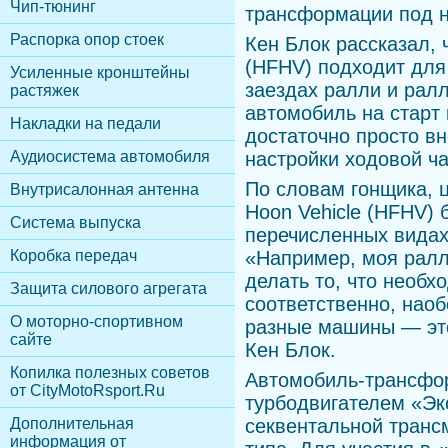
Чип-тюнинг
трансформации под н
Распорка опор стоек
Кен Блок рассказал, ч
(HFHV) подходит для
Усиленные кронштейны
заездах ралли и рал
растяжек
автомобиль на старт 
Накладки на педали
достаточно просто в
Аудиосистема автомобиля
настройки ходовой ча
По словам гонщика, ц
Внутрисалонная антенна
Hoon Vehicle (HFHV) 
Cистема выпуска
перечисленных видах
Коробка передач
«Например, моя ралл
делать то, что необх
Защита силового агрегата
соответственно, наоб
О моторно-спортивном
разные машины — это
сайте
Кен Блок.
Копилка полезных советов
Автомобиль-трансфо
от CityMotoRsport.Ru
турбодвигателем «Эк
Дополнительная
секвентальной транс
информация от