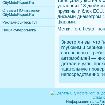
типа. Для участия в
CityMotoRsport.Ru
установят 18-дюймов
Отзывы ПОчитателей
пружины и блок ECU.
CityMotoRsport.Ru
дисками диаметром 
фарами.
Рекламируйтесь тут
Метки: ford fiesta; т
Наша суперссылка
Знаете ли вы, что
"м
глубоким и серьезн
согласован с треб
автомобилей — ник
детали и узлы прох
тщательную проверк
непосредственно "н
Отказ 
Информация на сайте