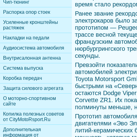
Чип-тюнинг
время стало рекордо
Распорка опор стоек
Ранее звание рекорд
электрокаров было з
Усиленные кронштейны
прототипом — Peugeo
растяжек
трассе весной текущ
Накладки на педали
французским автомоб
Аудиосистема автомобиля
нюрбургрингского тре
секунды.
Внутрисалонная антенна
Превзойти показател
Cистема выпуска
автомобилей электри
Коробка передач
Toyota Motorsport G
быстрыми на «Север
Защита силового агрегата
остаются Dodge Viper
О моторно-спортивном
Corvette ZR1. Их пок
сайте
полминуты меньше, н
Копилка полезных советов
Прототип автомобиля
от CityMotoRsport.Ru
двигателями «Эво Эл
Дополнительная
литий-керамических 
информация от