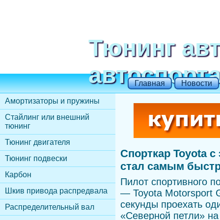
Тюнинг ав
автоспорт
Главная
Новости
Амортизаторы и пружины
Стайлинг или внешний
тюнинг
Тюнинг двигателя
Спорткар Toyota с
Тюнинг подвески
стал самым быст
Карбон
Пилот спортивного п
Шкив привода распредвала
— Toyota Motorsport 
секунды проехать оди
Распределительный вал
«Северной петли» на