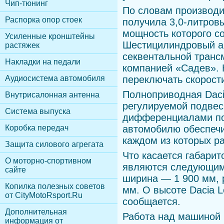
Чип-тюнинг
По словам производи
Распорка опор стоек
получила 3,0-литров
мощность которого с
Усиленные кронштейны
Шестицилиндровый аг
растяжек
секвентальной транс
Накладки на педали
компанией «Садев». 
Аудиосистема автомобиля
переключать скорост
Полноприводная Daci
Внутрисалонная антенна
регулируемой подвес
Cистема выпуска
дифференциалами по
Коробка передач
автомобилю обеспеч
каждом из которых р
Защита силового агрегата
Что касается габарито
О моторно-спортивном
являются следующими
сайте
ширина — 1 900 мм, 
Копилка полезных советов
мм. О высоте Dacia L
от CityMotoRsport.Ru
сообщается.
Дополнительная
Работа над машиной 
информация от