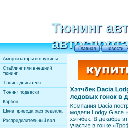
Тюнинг ав
автоспорт
Главная
Новости
Амортизаторы и пружины
Стайлинг или внешний
тюнинг
Тюнинг двигателя
Хэтчбек Dacia Lod
Тюнинг подвески
ледовых гонок в 
Карбон
Компания Dacia пост
Шкив привода распредвала
модели Lodgy Glace 
хэтчбек. В декабре э
Распределительный вал
участие в гонке «Тро