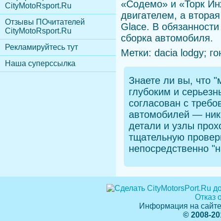
«Содемо» и «Торк Ин
CityMotoRsport.Ru
двигателем, а вторая
Отзывы ПОчитателей
Glace. В обязанност
CityMotoRsport.Ru
сборка автомобиля.
Рекламируйтесь тут
Метки: dacia lodgy; г
Наша суперссылка
Знаете ли вы, что
"м
глубоким и серьезн
согласован с треб
автомобилей — ник
детали и узлы прох
тщательную проверк
непосредственно "н
Отказ 
Информация на сайте
© 2008-20